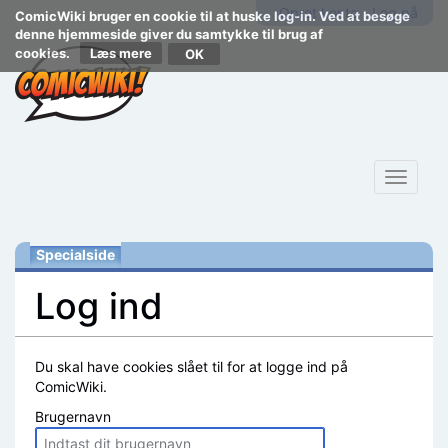
Opret konto
Log på
ComicWiki bruger en cookie til at huske log-in. Ved at besøge
denne hjemmeside giver du samtykke til brug af
cookies.
Læs mere
Toggle
navigat
Specialside
Log ind
Skift til:
navigering
,
søgning
Du skal have cookies slået til for at logge ind på
ComicWiki.
Brugernavn