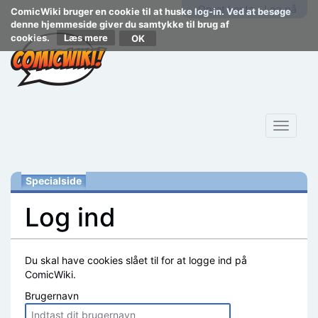
Opret konto
Log på
ComicWiki bruger en cookie til at huske log-in. Ved at besøge
denne hjemmeside giver du samtykke til brug af
cookies.
Læs mere
Toggle
navigat
Specialside
Log ind
Skift til:
navigering
,
søgning
Du skal have cookies slået til for at logge ind på
ComicWiki.
Brugernavn