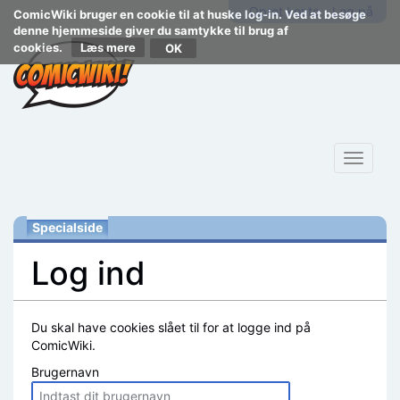
Opret konto
Log på
ComicWiki bruger en cookie til at huske log-in. Ved at besøge
denne hjemmeside giver du samtykke til brug af
cookies.
Læs mere
Toggle
navigat
Specialside
Log ind
Skift til:
navigering
,
søgning
Du skal have cookies slået til for at logge ind på
ComicWiki.
Brugernavn