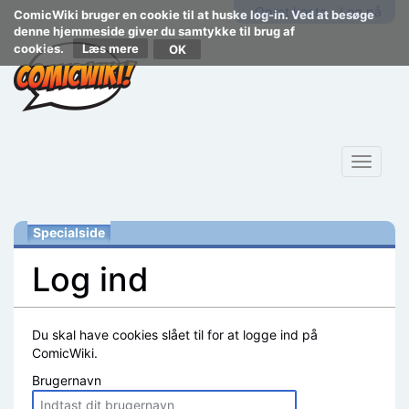
Opret konto
Log på
ComicWiki bruger en cookie til at huske log-in. Ved at besøge
denne hjemmeside giver du samtykke til brug af
cookies.
Læs mere
Toggle
navigat
Specialside
Log ind
Skift til:
navigering
,
søgning
Du skal have cookies slået til for at logge ind på
ComicWiki.
Brugernavn