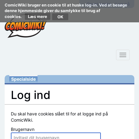
Opret konto
Log på
ComicWiki bruger en cookie til at huske log-in. Ved at besøge
denne hjemmeside giver du samtykke til brug af
cookies.
Læs mere
Toggle
navigat
Specialside
Log ind
Skift til:
navigering
,
søgning
Du skal have cookies slået til for at logge ind på
ComicWiki.
Brugernavn