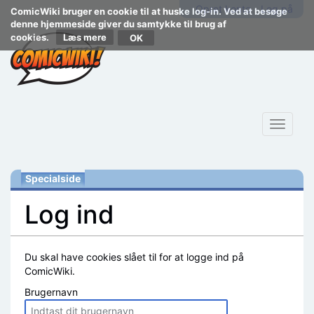
Opret konto
Log på
ComicWiki bruger en cookie til at huske log-in. Ved at besøge
denne hjemmeside giver du samtykke til brug af
cookies.
Læs mere
Toggle
navigat
Specialside
Log ind
Skift til:
navigering
,
søgning
Du skal have cookies slået til for at logge ind på
ComicWiki.
Brugernavn