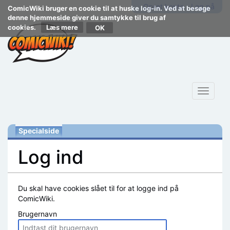
Opret konto
Log på
ComicWiki bruger en cookie til at huske log-in. Ved at besøge
denne hjemmeside giver du samtykke til brug af
cookies.
Læs mere
Toggle
navigat
Specialside
Log ind
Skift til:
navigering
,
søgning
Du skal have cookies slået til for at logge ind på
ComicWiki.
Brugernavn