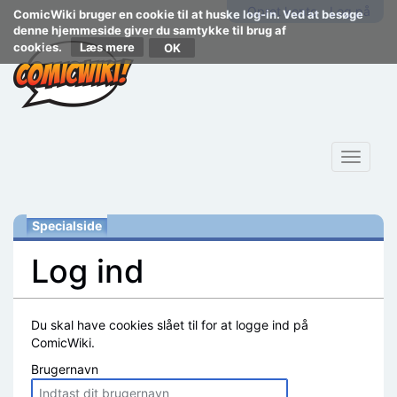
Opret konto
Log på
ComicWiki bruger en cookie til at huske log-in. Ved at besøge
denne hjemmeside giver du samtykke til brug af
cookies.
Læs mere
Toggle
navigat
Specialside
Log ind
Skift til:
navigering
,
søgning
Du skal have cookies slået til for at logge ind på
ComicWiki.
Brugernavn