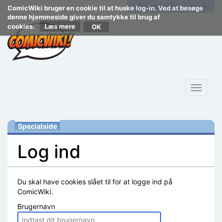
Opret konto
Log på
ComicWiki bruger en cookie til at huske log-in. Ved at besøge
denne hjemmeside giver du samtykke til brug af
cookies.
Læs mere
Toggle
navigat
Specialside
Log ind
Skift til:
navigering
,
søgning
Du skal have cookies slået til for at logge ind på
ComicWiki.
Brugernavn