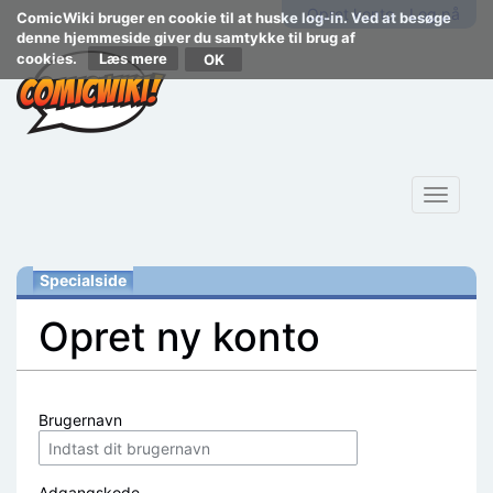
Opret konto
Log på
ComicWiki bruger en cookie til at huske log-in. Ved at besøge
denne hjemmeside giver du samtykke til brug af
cookies.
Læs mere
Toggle
navigat
Specialside
Opret ny konto
Skift til:
navigering
,
søgning
Brugernavn
Adgangskode