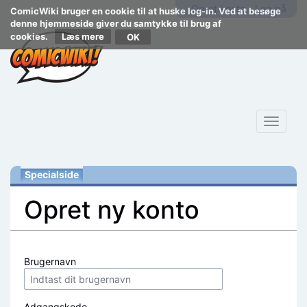
Opret konto
Log på
ComicWiki bruger en cookie til at huske log-in. Ved at besøge
denne hjemmeside giver du samtykke til brug af
cookies.
Læs mere
Toggle
navigat
Specialside
Opret ny konto
Skift til:
navigering
,
søgning
Brugernavn
Adgangskode