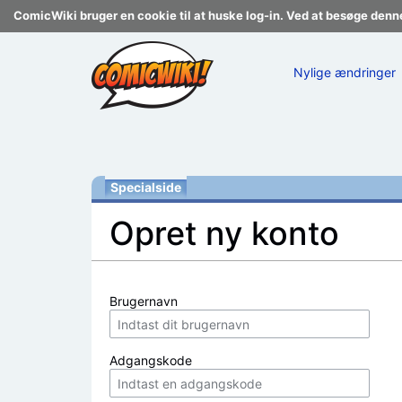
ComicWiki bruger en cookie til at huske log-in. Ved at besøge denn
Nylige ændringer
Specialside
Opret ny konto
Skift til:
navigering
,
søgning
Brugernavn
Adgangskode