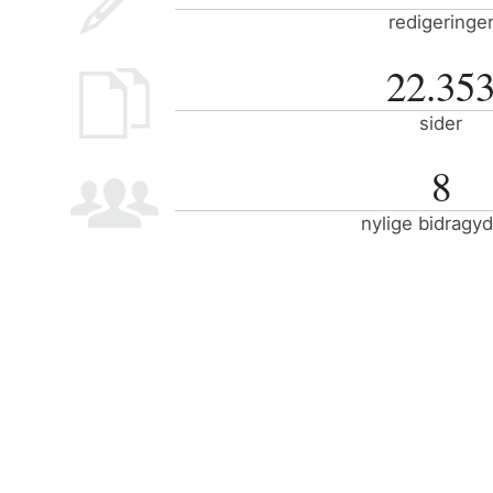
redigeringe
22.35
sider
8
nylige bidragy