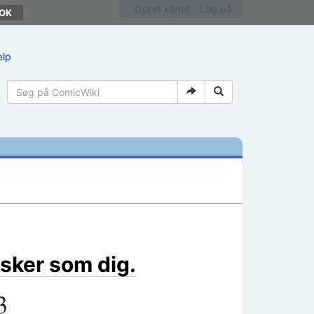
Opret konto
Log på
ælp
sker som dig.
3