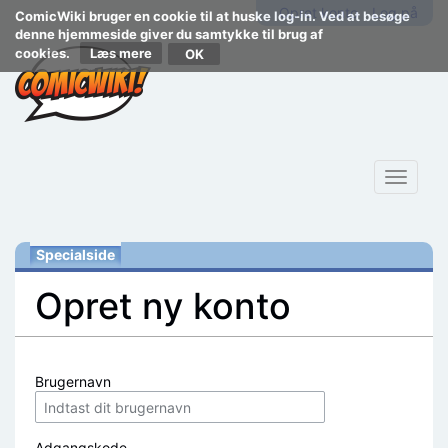
Opret konto
Log på
ComicWiki bruger en cookie til at huske log-in. Ved at besøge
denne hjemmeside giver du samtykke til brug af
cookies.
Læs mere
Toggle
navigat
Specialside
Opret ny konto
Skift til:
navigering
,
søgning
Brugernavn
Adgangskode