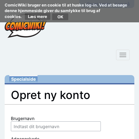
Opret konto
Log på
ComicWiki bruger en cookie til at huske log-in. Ved at besøge
denne hjemmeside giver du samtykke til brug af
cookies.
Læs mere
Toggle
navigat
Specialside
Opret ny konto
Skift til:
navigering
,
søgning
Brugernavn
Adgangskode