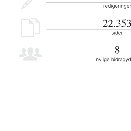
redigeringe
22.35
sider
8
nylige bidragy