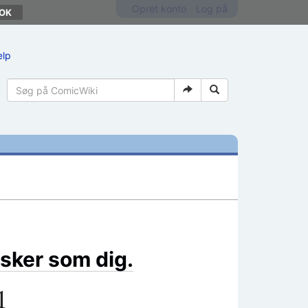
Opret konto
Log på
ælp
sker som dig.
1