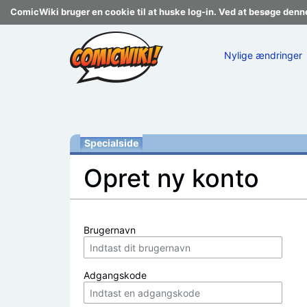
ComicWiki bruger en cookie til at huske log-in. Ved at besøge denn
Nylige ændringer
Specialside
Opret ny konto
Skift til:
navigering
,
søgning
Brugernavn
Adgangskode