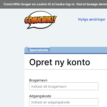
ComicWiki bruger en cookie til at huske log-in. Ved at besøge denn
Nylige ændringer
Specialside
Opret ny konto
Skift til:
navigering
,
søgning
Brugernavn
Adgangskode