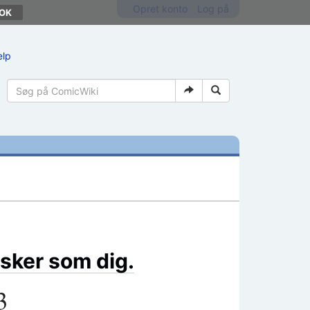
Opret konto
Log på
ælp
sker som dig.
3