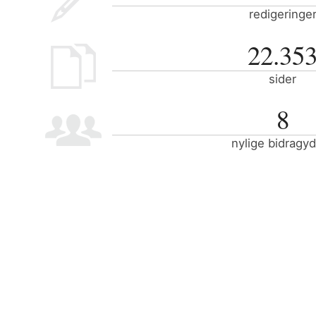
redigeringe
22.35
sider
8
nylige bidragy