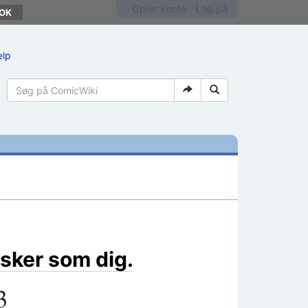
Opret konto
Log på
ælp
sker som dig.
3