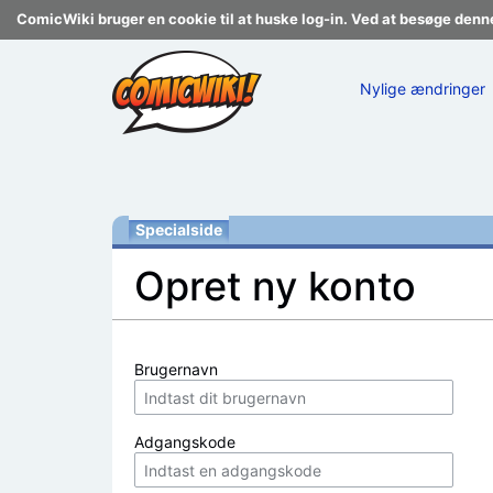
ComicWiki bruger en cookie til at huske log-in. Ved at besøge denn
Nylige ændringer
Specialside
Opret ny konto
Skift til:
navigering
,
søgning
Brugernavn
Adgangskode