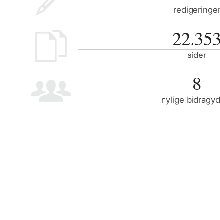
redigeringe
22.35
sider
8
nylige bidragy