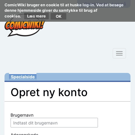
Opret konto
Log på
ComicWiki bruger en cookie til at huske log-in. Ved at besøge
denne hjemmeside giver du samtykke til brug af
cookies.
Læs mere
Toggle
navigat
Specialside
Opret ny konto
Skift til:
navigering
,
søgning
Brugernavn
Adgangskode