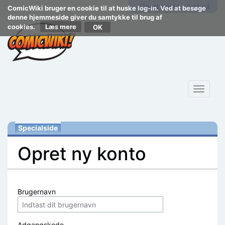
Opret konto
Log på
ComicWiki bruger en cookie til at huske log-in. Ved at besøge
denne hjemmeside giver du samtykke til brug af
cookies.
Læs mere
Toggle
navigat
Specialside
Opret ny konto
Skift til:
navigering
,
søgning
Brugernavn
Adgangskode