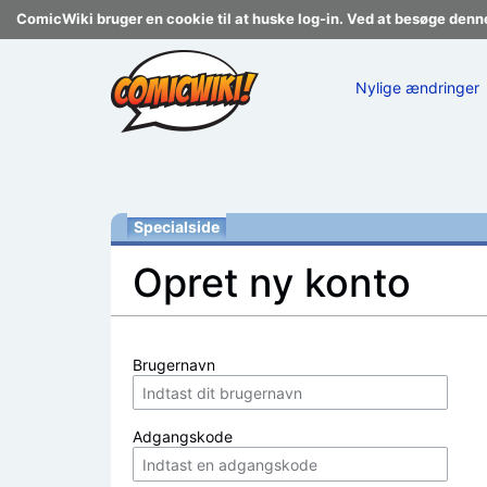
ComicWiki bruger en cookie til at huske log-in. Ved at besøge denn
Nylige ændringer
Specialside
Opret ny konto
Skift til:
navigering
,
søgning
Brugernavn
Adgangskode