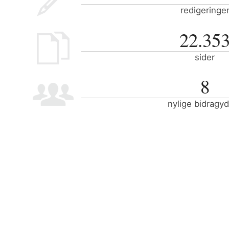
redigeringe
22.35
sider
8
nylige bidragy