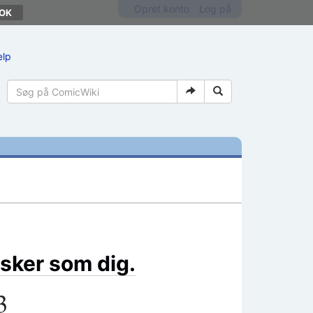
Opret konto
Log på
ælp
sker som dig.
3