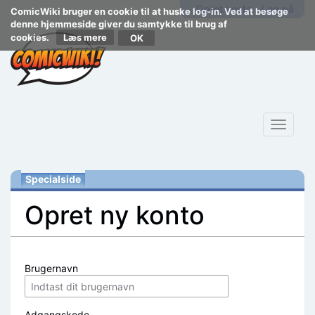
Opret konto
Log på
ComicWiki bruger en cookie til at huske log-in. Ved at besøge
denne hjemmeside giver du samtykke til brug af
cookies.
Læs mere
Toggle
navigat
Specialside
Opret ny konto
Skift til:
navigering
,
søgning
Brugernavn
Adgangskode