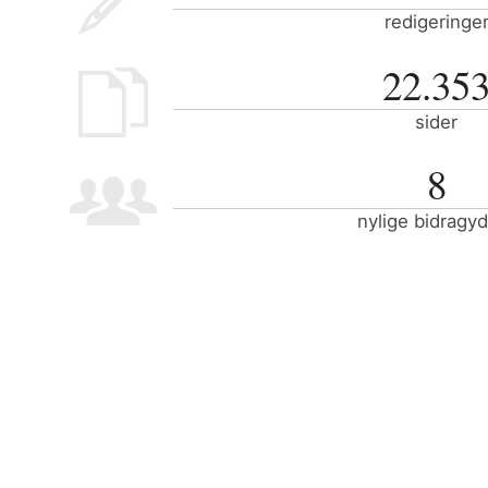
redigeringe
22.35
sider
8
nylige bidragy