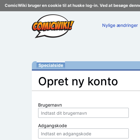
ComicWiki bruger en cookie til at huske log-in. Ved at besøge denn
Nylige ændringer
Specialside
Opret ny konto
Skift til:
navigering
,
søgning
Brugernavn
Adgangskode