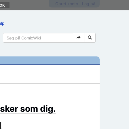
Opret konto
Log på
ælp
sker som dig.
1