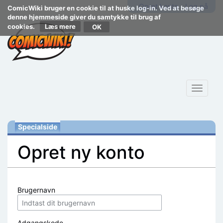
Opret konto
Log på
ComicWiki bruger en cookie til at huske log-in. Ved at besøge
denne hjemmeside giver du samtykke til brug af
cookies.
Læs mere
Toggle
navigat
Specialside
Opret ny konto
Skift til:
navigering
,
søgning
Brugernavn
Adgangskode