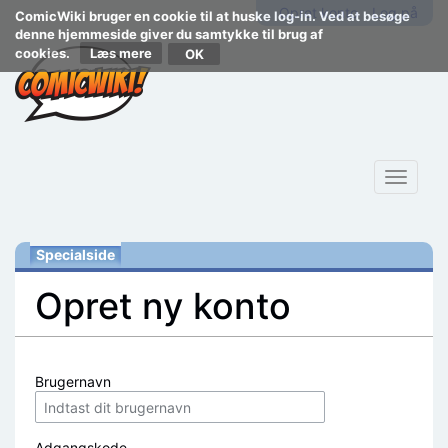
Opret konto
Log på
ComicWiki bruger en cookie til at huske log-in. Ved at besøge
denne hjemmeside giver du samtykke til brug af
cookies.
Læs mere
Toggle
navigat
Specialside
Opret ny konto
Skift til:
navigering
,
søgning
Brugernavn
Adgangskode