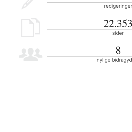
redigeringe
22.35
sider
8
nylige bidragy