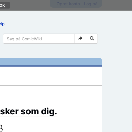
Opret konto
Log på
ælp
sker som dig.
3