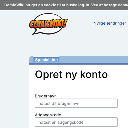
ComicWiki bruger en cookie til at huske log-in. Ved at besøge denn
Nylige ændringer
Specialside
Opret ny konto
Skift til:
navigering
,
søgning
Brugernavn
Adgangskode