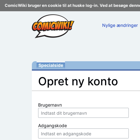
ComicWiki bruger en cookie til at huske log-in. Ved at besøge denn
Nylige ændringer
Specialside
Opret ny konto
Skift til:
navigering
,
søgning
Brugernavn
Adgangskode