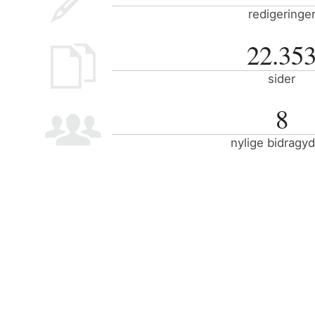
redigeringe
22.35
sider
8
nylige bidragy