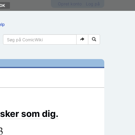
Opret konto
Log på
ælp
sker som dig.
3