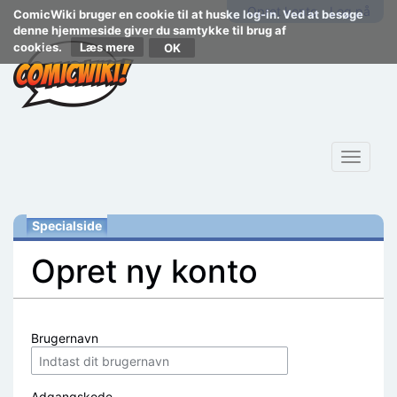
Opret konto
Log på
ComicWiki bruger en cookie til at huske log-in. Ved at besøge
denne hjemmeside giver du samtykke til brug af
cookies.
Læs mere
Toggle
navigat
Specialside
Opret ny konto
Skift til:
navigering
,
søgning
Brugernavn
Adgangskode