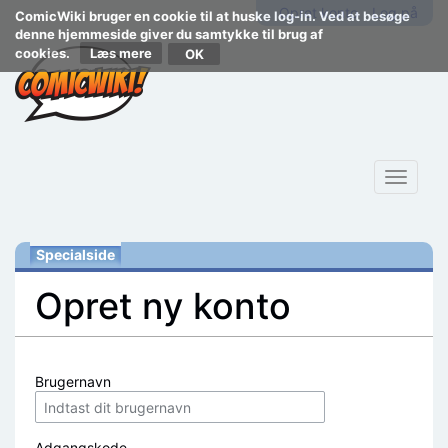
Opret konto
Log på
ComicWiki bruger en cookie til at huske log-in. Ved at besøge
denne hjemmeside giver du samtykke til brug af
cookies.
Læs mere
Toggle
navigat
Specialside
Opret ny konto
Skift til:
navigering
,
søgning
Brugernavn
Adgangskode