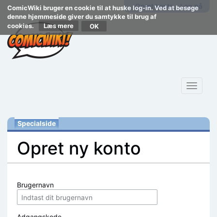
Opret konto
Log på
ComicWiki bruger en cookie til at huske log-in. Ved at besøge
denne hjemmeside giver du samtykke til brug af
cookies.
Læs mere
Toggle
navigat
Specialside
Opret ny konto
Skift til:
navigering
,
søgning
Brugernavn
Adgangskode