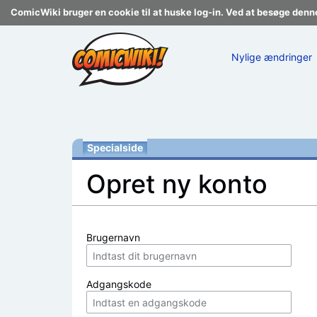
ComicWiki bruger en cookie til at huske log-in. Ved at besøge denn
Nylige ændringer
Specialside
Opret ny konto
Skift til:
navigering
,
søgning
Brugernavn
Adgangskode