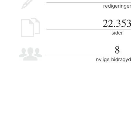
redigeringe
22.35
sider
8
nylige bidragy