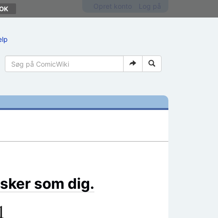
Opret konto
Log på
ælp
sker som dig.
1