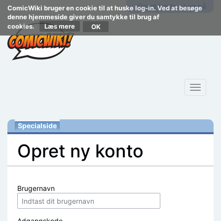
Opret konto
Log på
ComicWiki bruger en cookie til at huske log-in. Ved at besøge
denne hjemmeside giver du samtykke til brug af
cookies.
Læs mere
Toggle
navigat
Specialside
Opret ny konto
Skift til:
navigering
,
søgning
Brugernavn
Adgangskode