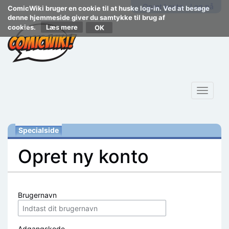
Opret konto
Log på
ComicWiki bruger en cookie til at huske log-in. Ved at besøge
denne hjemmeside giver du samtykke til brug af
cookies.
Læs mere
Toggle
navigat
Specialside
Opret ny konto
Skift til:
navigering
,
søgning
Brugernavn
Adgangskode