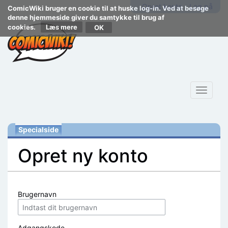
Opret konto
Log på
ComicWiki bruger en cookie til at huske log-in. Ved at besøge
denne hjemmeside giver du samtykke til brug af
cookies.
Læs mere
Toggle
navigat
Specialside
Opret ny konto
Skift til:
navigering
,
søgning
Brugernavn
Adgangskode