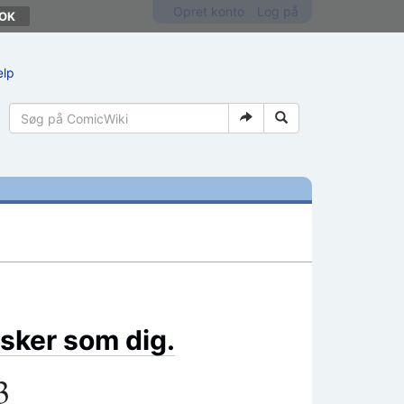
Opret konto
Log på
ælp
sker som dig.
3