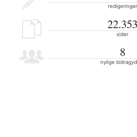
redigeringe
22.35
sider
8
nylige bidragy