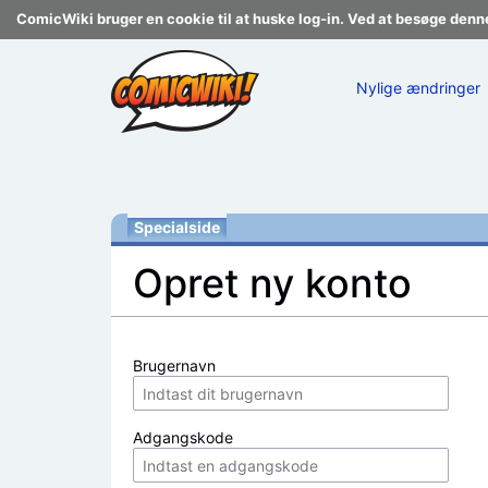
ComicWiki bruger en cookie til at huske log-in. Ved at besøge denn
Nylige ændringer
Specialside
Opret ny konto
Skift til:
navigering
,
søgning
Brugernavn
Adgangskode