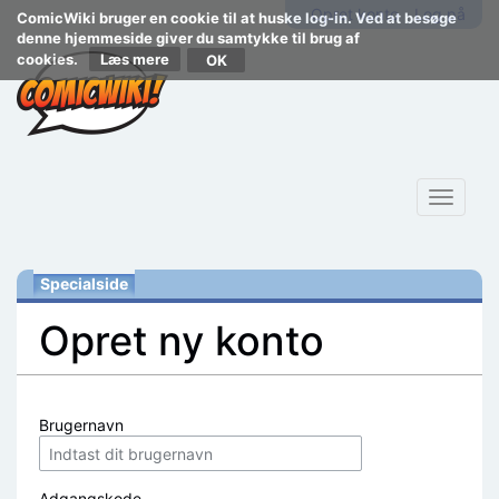
Opret konto
Log på
ComicWiki bruger en cookie til at huske log-in. Ved at besøge
denne hjemmeside giver du samtykke til brug af
cookies.
Læs mere
Toggle
navigat
Specialside
Opret ny konto
Skift til:
navigering
,
søgning
Brugernavn
Adgangskode