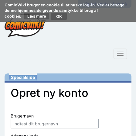
Opret konto
Log på
ComicWiki bruger en cookie til at huske log-in. Ved at besøge
denne hjemmeside giver du samtykke til brug af
cookies.
Læs mere
Toggle
navigat
Specialside
Opret ny konto
Skift til:
navigering
,
søgning
Brugernavn
Adgangskode