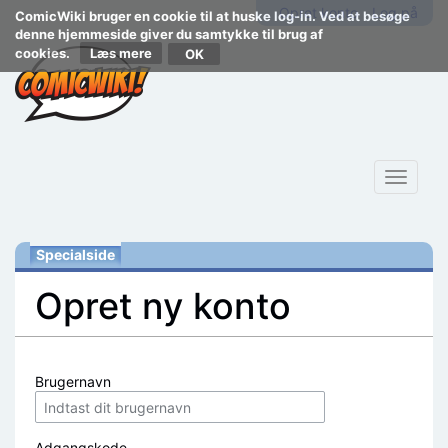
Opret konto
Log på
ComicWiki bruger en cookie til at huske log-in. Ved at besøge
denne hjemmeside giver du samtykke til brug af
cookies.
Læs mere
Toggle
navigat
Specialside
Opret ny konto
Skift til:
navigering
,
søgning
Brugernavn
Adgangskode