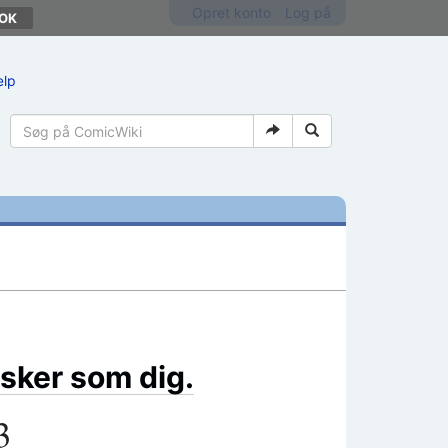
Opret konto
Log på
ælp
sker som dig.
3