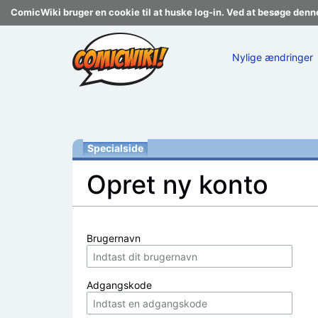
ComicWiki bruger en cookie til at huske log-in. Ved at besøge denn
Nylige ændringer
Specialside
Opret ny konto
Skift til:
navigering
,
søgning
Brugernavn
Adgangskode