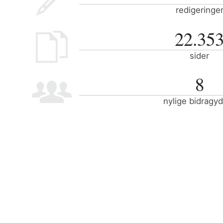
redigeringe
22.35
sider
8
nylige bidragy