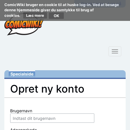
Opret konto
Log på
ComicWiki bruger en cookie til at huske log-in. Ved at besøge
denne hjemmeside giver du samtykke til brug af
cookies.
Læs mere
Toggle
navigat
Specialside
Opret ny konto
Skift til:
navigering
,
søgning
Brugernavn
Adgangskode