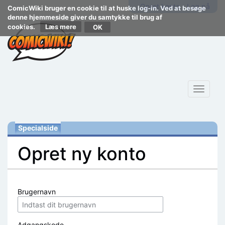
Opret konto
Log på
ComicWiki bruger en cookie til at huske log-in. Ved at besøge
denne hjemmeside giver du samtykke til brug af
cookies.
Læs mere
Toggle
navigat
Specialside
Opret ny konto
Skift til:
navigering
,
søgning
Brugernavn
Adgangskode