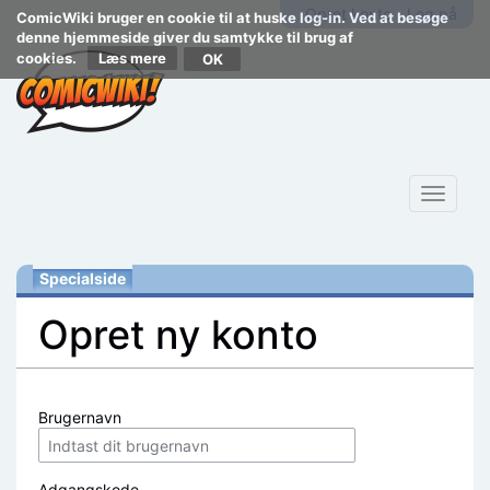
Opret konto
Log på
ComicWiki bruger en cookie til at huske log-in. Ved at besøge
denne hjemmeside giver du samtykke til brug af
cookies.
Læs mere
Toggle
navigat
Specialside
Opret ny konto
Skift til:
navigering
,
søgning
Brugernavn
Adgangskode