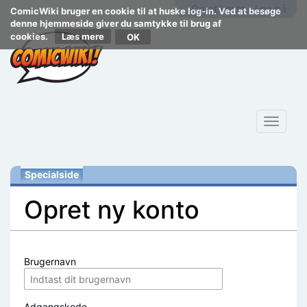
Opret konto
Log på
ComicWiki bruger en cookie til at huske log-in. Ved at besøge
denne hjemmeside giver du samtykke til brug af
cookies.
Læs mere
Toggle
navigat
Specialside
Opret ny konto
Skift til:
navigering
,
søgning
Brugernavn
Adgangskode