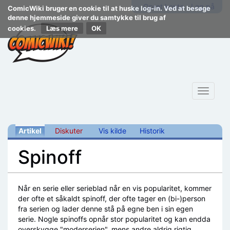
Opret konto
Log på
ComicWiki bruger en cookie til at huske log-in. Ved at besøge
denne hjemmeside giver du samtykke til brug af
cookies.
Læs mere
Toggle
navigat
Artikel
Diskuter
Vis kilde
Historik
Spinoff
Skift til:
navigering
,
søgning
Når en serie eller serieblad når en vis popularitet, kommer
der ofte et såkaldt spinoff, der ofte tager en (bi-)person
fra serien og lader denne stå på egne ben i sin egen
serie. Nogle spinoffs opnår stor popularitet og kan endda
overskygge "moderserien", mens andre aldrig rigtig