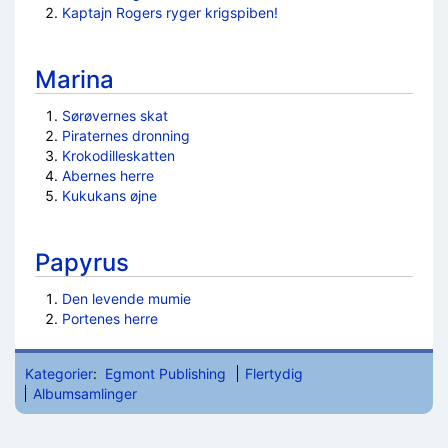
Kaptajn Rogers ryger krigspiben!
Marina
Sørøvernes skat
Piraternes dronning
Krokodilleskatten
Abernes herre
Kukukans øjne
Papyrus
Den levende mumie
Portenes herre
Kategorier
:
Egmont Publishing
Flertydig
Albumsamlinger