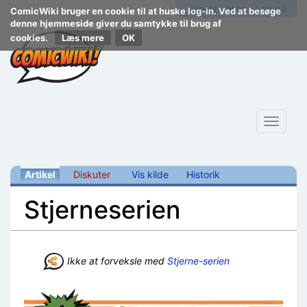
Opret konto
Log på
ComicWiki bruger en cookie til at huske log-in. Ved at besøge
denne hjemmeside giver du samtykke til brug af
cookies.
Læs mere
Toggle
navigat
Artikel
Diskuter
Vis kilde
Historik
Stjerneserien
Skift til:
navigering
,
søgning
Ikke at forveksle med
Stjerne-serien