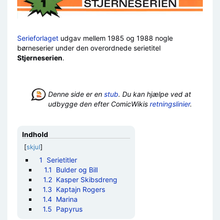
Serieforlaget
udgav mellem 1985 og 1988 nogle
børneserier under den overordnede serietitel
Stjerneserien
.
Denne side er en
stub
. Du kan hjælpe ved at
udbygge den efter ComicWikis
retningslinier
.
Indhold
[
skjul
]
1
Serietitler
1.1
Bulder og Bill
1.2
Kasper Skibsdreng
1.3
Kaptajn Rogers
1.4
Marina
1.5
Papyrus