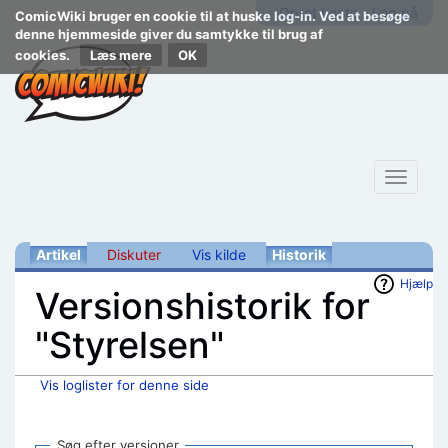
Opret konto
Log på
ComicWiki bruger en cookie til at huske log-in. Ved at besøge
denne hjemmeside giver du samtykke til brug af
cookies.
Læs mere
Toggle
navigat
Artikel
Diskuter
Vis kilde
Historik
Hjælp
Versionshistorik for
"Styrelsen"
Vis loglister for denne side
Skift til:
navigering
,
søgning
Søg efter versioner