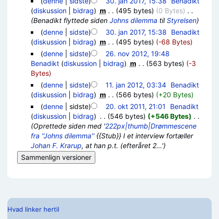
(
denne
|
sidste
)
30. jan 2017, 15:38
‎
Benadikt
(
diskussion
|
bidrag
)
‎
m
. .
(495 bytes)
(0 Bytes)
‎
. .
(Benadikt flyttede siden
Johns dilemma
til
Styrelsen
)
(
denne
|
sidste
)
30. jan 2017, 15:38
‎
Benadikt
(
diskussion
|
bidrag
)
‎
m
. .
(495 bytes)
(-68 Bytes)
(
denne
|
sidste
)
26. nov 2012, 19:48
Benadikt
(
diskussion
|
bidrag
)
‎
m
. .
(563 bytes)
(-3
Bytes)
(
denne
|
sidste
)
11. jan 2012, 03:34
‎
Benadikt
(
diskussion
|
bidrag
)
‎
m
. .
(566 bytes)
(+20 Bytes)
(
denne
| sidste)
20. okt 2011, 21:01
‎
Benadikt
(
diskussion
|
bidrag
)
‎
. .
(546 bytes)
(+546 Bytes)
‎
. .
(Oprettede siden med '
222px|thumb|Drømmescene
fra ''Johns dilemma''
{{Stub}} I et interview fortæller
Johan F. Krarup
, at han p.t. (efteråret 2…')
Hvad linker hertil