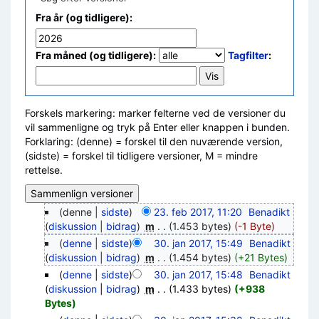
Fra år (og tidligere):
Fra måned (og tidligere):
Tagfilter
:
Forskels markering: marker felterne ved de versioner du
vil sammenligne og tryk på Enter eller knappen i bunden.
Forklaring: (denne) = forskel til den nuværende version,
(sidste) = forskel til tidligere versioner, M = mindre
rettelse.
(denne |
sidste
)
23. feb 2017, 11:20
‎
Benadikt
(
diskussion
|
bidrag
)
‎
m
. .
(1.453 bytes)
(-1 Byte)
(
denne
|
sidste
)
30. jan 2017, 15:49
‎
Benadikt
(
diskussion
|
bidrag
)
‎
m
. .
(1.454 bytes)
(+21 Bytes)
(
denne
|
sidste
)
30. jan 2017, 15:48
‎
Benadikt
(
diskussion
|
bidrag
)
‎
m
. .
(1.433 bytes)
(+938
Bytes)