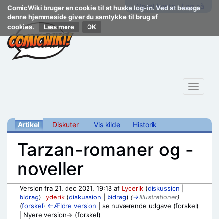
Opret konto
Log på
ComicWiki bruger en cookie til at huske log-in. Ved at besøge
denne hjemmeside giver du samtykke til brug af
cookies.
Læs mere
Toggle
navigat
Artikel
Diskuter
Vis kilde
Historik
Tarzan-romaner og -
noveller
Version fra 21. dec 2021, 19:18 af
Lyderik
(
diskussion
|
bidrag
)
Lyderik
(
diskussion
|
bidrag
)
(
→
Illustrationer
)
(
forskel
)
←Ældre version
| se nuværende udgave (forskel)
| Nyere version→ (forskel)