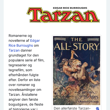
Skift til:
navigering
,
søgning
Romanerne og
novellerne af
Edgar
Rice Burroughs
om
Tarzan
danner
grundlaget for den
populære serie af film,
tegneserier og
tegnefilm, som
efterhånden fulgte
efter. Derfor en liste
over romaner og
novellesamlinger om
Tarzan. Årstallene
angiver den første
bogudgave, de fleste
Den allerførste Tarzan-
af historierne var i