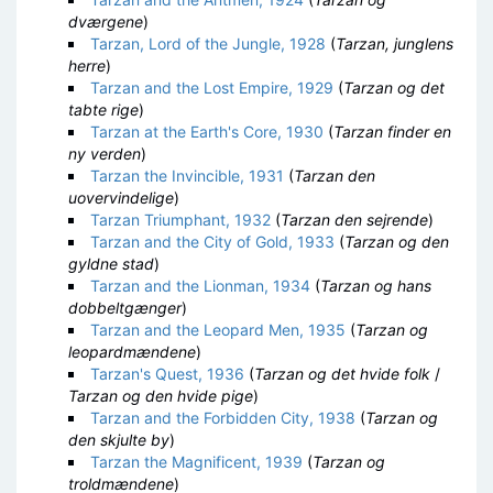
dværgene
)
Tarzan, Lord of the Jungle, 1928
(
Tarzan, junglens
herre
)
Tarzan and the Lost Empire, 1929
(
Tarzan og det
tabte rige
)
Tarzan at the Earth's Core, 1930
(
Tarzan finder en
ny verden
)
Tarzan the Invincible, 1931
(
Tarzan den
uovervindelige
)
Tarzan Triumphant, 1932
(
Tarzan den sejrende
)
Tarzan and the City of Gold, 1933
(
Tarzan og den
gyldne stad
)
Tarzan and the Lionman, 1934
(
Tarzan og hans
dobbeltgænger
)
Tarzan and the Leopard Men, 1935
(
Tarzan og
leopardmændene
)
Tarzan's Quest, 1936
(
Tarzan og det hvide folk
/
Tarzan og den hvide pige
)
Tarzan and the Forbidden City, 1938
(
Tarzan og
den skjulte by
)
Tarzan the Magnificent, 1939
(
Tarzan og
troldmændene
)