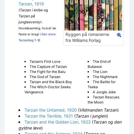
Tarzan, 1919
(
Tarzan i knibe
og
Tarzan på
jungleeventyr
.
Novellesamling, hvoraf de
Ryggen på romanerne
fleste er bragt i
Den store
fra Williams Forlag
Tarzanbog
1-3)
Tarzan’s First Love
The End of
The Capture of Tarzan
Bukawai
The Fight for the Balu
The Lion
The God of Tarzan
The Nightmare
Tarzan and the Black Boy
The Battle for
The Witch-Doctor Seeks
Teeka
Vengeance
A Jungle Joke
Tarzan Rescues
the Moon
Tarzan the Untamed, 1920
(
Vildmanden Tarzan
)
Tarzan the Terrible, 1921
(
Tarzan i junglen
)
Tarzan and the Golden Lion, 1923
(
Tarzan og den
gyldne løve
)
Tarzan and the Antmen, 1924
(
Tarzan og