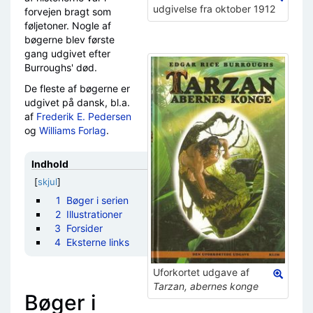
udgivelse fra oktober 1912
forvejen bragt som
føljetoner. Nogle af
bøgerne blev første
gang udgivet efter
Burroughs' død.
De fleste af bøgerne er
udgivet på dansk, bl.a.
af
Frederik E. Pedersen
og
Williams Forlag
.
Indhold
[
skjul
]
1
Bøger i serien
2
Illustrationer
3
Forsider
4
Eksterne links
Uforkortet udgave af
Tarzan, abernes konge
Bøger i