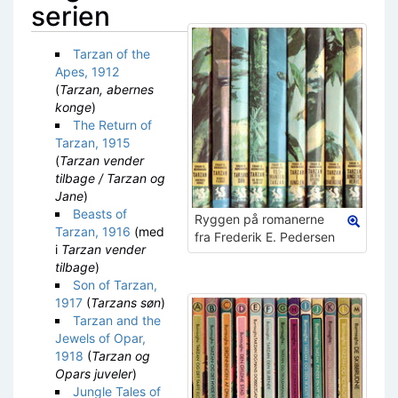
serien
Tarzan of the
Apes, 1912
(
Tarzan, abernes
konge
)
The Return of
Tarzan, 1915
(
Tarzan vender
tilbage / Tarzan og
Jane
)
Beasts of
Ryggen på romanerne
Tarzan, 1916
(med
fra Frederik E. Pedersen
i
Tarzan vender
tilbage
)
Son of Tarzan,
1917
(
Tarzans søn
)
Tarzan and the
Jewels of Opar,
1918
(
Tarzan og
Opars juveler
)
Jungle Tales of