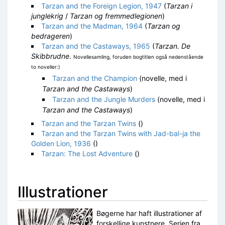
Tarzan and the Foreign Legion, 1947
(
Tarzan i
junglekrig
/
Tarzan og fremmedlegionen
)
Tarzan and the Madman, 1964
(
Tarzan og
bedrageren
)
Tarzan and the Castaways, 1965
(
Tarzan. De
Skibbrudne
.
Novellesamling, foruden bogtitlen også nedenstående
to noveller:)
Tarzan and the Champion
(novelle, med i
Tarzan and the Castaways
)
Tarzan and the Jungle Murders
(novelle, med i
Tarzan and the Castaways
)
Tarzan and the Tarzan Twins
()
Tarzan and the Tarzan Twins with Jad-bal-ja the
Golden Lion, 1936
()
Tarzan: The Lost Adventure
()
Illustrationer
Bøgerne har haft illustrationer af
forskellige kunstnere. Serien fra