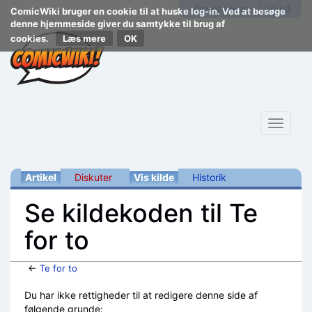
Opret konto
Log på
ComicWiki bruger en cookie til at huske log-in. Ved at besøge
denne hjemmeside giver du samtykke til brug af
cookies.
Læs mere
Toggle
navigat
Artikel
Diskuter
Vis kilde
Historik
Se kildekoden til Te
for to
←
Te for to
Skift til:
navigering
,
søgning
Du har ikke rettigheder til at redigere denne side af
følgende grunde: