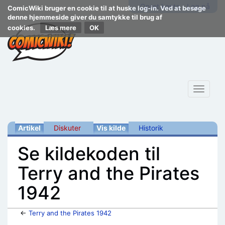
Opret konto
Log på
ComicWiki bruger en cookie til at huske log-in. Ved at besøge
denne hjemmeside giver du samtykke til brug af
cookies.
Læs mere
Toggle
navigat
Artikel
Diskuter
Vis kilde
Historik
Se kildekoden til
Terry and the Pirates
1942
←
Terry and the Pirates 1942
Skift til:
navigering
,
søgning