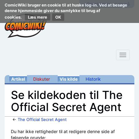
Opret konto
Log på
ComicWiki bruger en cookie til at huske log-in. Ved at besøge
denne hjemmeside giver du samtykke til brug af
cookies.
Læs mere
Toggle
navigat
Artikel
Diskuter
Vis kilde
Historik
Se kildekoden til The
Official Secret Agent
←
The Official Secret Agent
Skift til:
navigering
,
søgning
Du har ikke rettigheder til at redigere denne side af
følgende grunde: