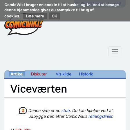
Opret konto
Log på
ComicWiki bruger en cookie til at huske log-in. Ved at besøge
denne hjemmeside giver du samtykke til brug af
cookies.
Læs mere
Toggle
navigat
Artikel
Diskuter
Vis kilde
Historik
Viceværten
Skift til:
navigering
,
søgning
Denne side er en
stub
. Du kan hjælpe ved at
udbygge den efter ComicWikis
retningslinier
.