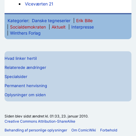
Viceværten 21
Kategorier
:
Danske tegneserier
Erik Bille
Socialdemokraten
Aktuelt
Interpresse
Winthers Forlag
Hvad linker hertil
Relaterede ændringer
Specialsider
Permanent henvisning
Oplysninger om siden
Siden blev sidst ændret kl. 01:33, 23. januar 2010.
Creative Commons Attribution-ShareAlike
Behandling af personlige oplysninger
Om ComicWiki
Forbehold